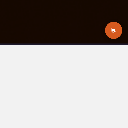
💬
Mengapa Memilih AOS ?
Lebih dari 20 tahun pengalaman, AOS
dipimpin dan dikelola oleh para profesional
yang merupakan salah satu pionir bisnis
Outsourcing di Indonesia, dengan coverage
area layanan yang luas.
Kami berupaya untuk menjadi mitra terdepan bagi Klien